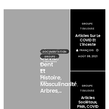
GROUPE
TOULOUSE
Articles Sur Le
COVID Et
L’inceste
Séquelles
FRANÇOIS
DOCUMENTATION
COVID,
AOÛT 08, 2021
GROUPE
SECRÉTARIAT
TOULOUSE
Dent
Et
MAI
Histoire,
01,
2022
Masculinarité,
GROUPE
Arbres,..
TOULOUSE
Articles
Sociétaux,
PMA, COVID