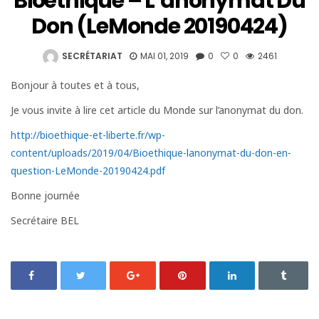
Bioéthique – L’anonymat Du
Don (leMonde 20190424)
SECRÉTARIAT
MAI 01, 2019
0
0
2461
Bonjour à toutes et à tous,
Je vous invite à lire cet article du Monde sur l’anonymat du don.
http://bioethique-et-liberte.fr/wp-
content/uploads/2019/04/Bioethique-lanonymat-du-don-en-
question-LeMonde-20190424.pdf
Bonne journée
Secrétaire BEL