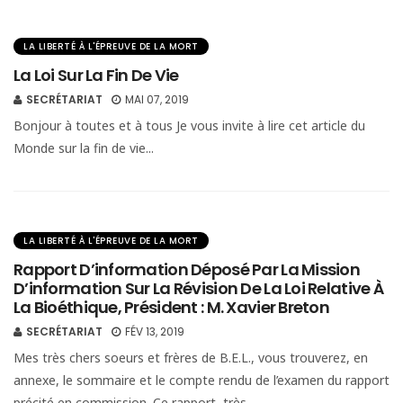
LA LIBERTÉ À L'ÉPREUVE DE LA MORT
La Loi Sur La Fin De Vie
SECRÉTARIAT
MAI 07, 2019
Bonjour à toutes et à tous Je vous invite à lire cet article du
Monde sur la fin de vie...
LA LIBERTÉ À L'ÉPREUVE DE LA MORT
Rapport D’information Déposé Par La Mission
D’information Sur La Révision De La Loi Relative À
La Bioéthique, Président : M. Xavier Breton
SECRÉTARIAT
FÉV 13, 2019
Mes très chers soeurs et frères de B.E.L., vous trouverez, en
annexe, le sommaire et le compte rendu de l’examen du rapport
précité en commission. Ce rapport, très...