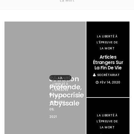
La Mort
LA LIBERTÉ À
L'ÉPREUVE DE
LA MORT
Articles
Étrangers Sur
La Fin De Vie
SECRÉTARIAT
Sédation
LA
FÉV 14, 2020
LIBERTÉ À
Profonde,
SECRÉTARIAT
L'ÉPREUVE
Hypocrisie
DE LA
Abyssale
JAN
MORT
09,
LA LIBERTÉ À
2021
L'ÉPREUVE DE
LA MORT