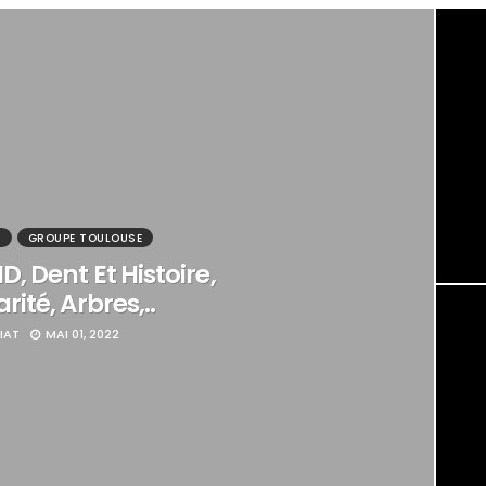
N
GROUPE TOULOUSE
, Dent Et Histoire,
ité, Arbres,..
IAT
MAI 01, 2022