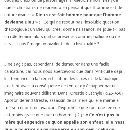
d’autres dieux ou de personnages mi-dieux, mi hommes ( Ce
que le christianisme reprendra en pensant que l’homme est de
nature divine :
« Dieu s’est fait homme pour que
l’homme
devienne Dieu »
) . Ce qui ne résout pas l’insoluble question
théologique : un Dieu qui crée, donne naissance, ne joue-t-il pas
un rôle féminin alors qu’il se présente comme phallique ou ne
serait-il pas l’image ambivalente de la bisexualité ?…
Il ne s’agit pas, cependant, de demeurer dans une facile
caricature, car nous nous apercevons que dans l’Antiquité déjà
les tendances à la hiérarchisation des sexes et de la biologie
existent avec la conséquence de tenter d’y échapper par un
imaginaire souvent délirant. Dans l’Orestie d’Eschyle (-526-456)
Apollon défend Oreste, assassin de sa mère qui elle même a
tué son époux, en avançant l’hypothèse que tuer une femme
est moins grave que tuer un homme ( 2 ) :
« Ce n’est pas la
mère qui engendre ce qu’on appelle son
enfant, elle n’est
que la nourrice du germe versé en son
sein ; celui qui