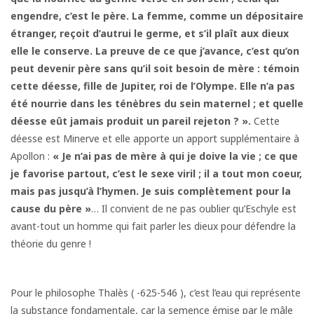
engendre, c’est le père. La femme, comme un dépositaire
étranger, reçoit d’autrui le germe, et
s’il plaît aux dieux
elle le conserve. La preuve de ce que
j’avance, c’est qu’on
peut devenir père sans qu’il soit
besoin de mère : témoin
cette déesse, fille de Jupiter,
roi de l’Olympe. Elle n’a pas
été nourrie dans les ténèbres du sein maternel ; et quelle
déesse eût jamais
produit un pareil rejeton ? ».
Cette
déesse est Minerve et elle apporte un apport supplémentaire à
Apollon :
« Je n’ai
pas de mère à qui je doive la vie ; ce que
je favorise partout, c’est le sexe viril ; il a tout mon coeur,
mais pas
jusqu’à l’hymen. Je suis complètement pour la
cause du
père »
… Il convient de ne pas oublier qu’Eschyle est
avant-tout un homme qui fait parler les dieux pour défendre la
théorie du genre !
Pour le philosophe Thalès ( -625-546 ), c’est l’eau qui représente
la substance fondamentale, car la semence émise par le mâle