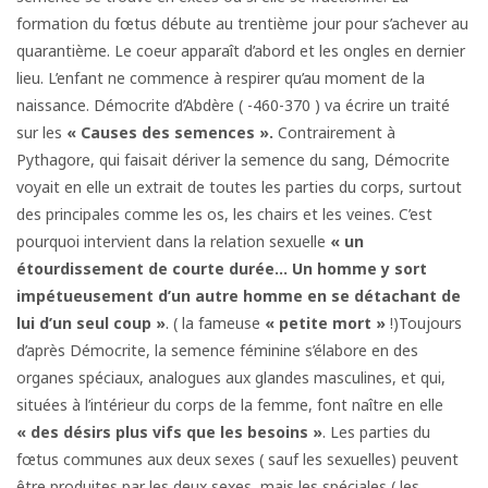
formation du fœtus débute au trentième jour pour s’achever au
quarantième. Le coeur apparaît d’abord et les ongles en dernier
lieu. L’enfant ne commence à respirer qu’au moment de la
naissance. Démocrite d’Abdère ( -460-370 ) va écrire un traité
sur les
« Causes des semences ».
Contrairement à
Pythagore, qui faisait dériver la semence du sang, Démocrite
voyait en elle un extrait de toutes les parties du corps, surtout
des principales comme les os, les chairs et les veines. C’est
pourquoi intervient dans la relation sexuelle
« un
étourdissement de courte durée… Un
homme y sort
impétueusement d’un autre homme en se
détachant de
lui d’un seul coup »
. ( la fameuse
« petite
mort »
!)Toujours
d’après Démocrite, la semence féminine s’élabore en des
organes spéciaux, analogues aux glandes masculines, et qui,
situées à l’intérieur du corps de la femme, font naître en elle
« des désirs plus vifs que les
besoins »
. Les parties du
fœtus communes aux deux sexes ( sauf les sexuelles) peuvent
être produites par les deux sexes, mais les spéciales ( les