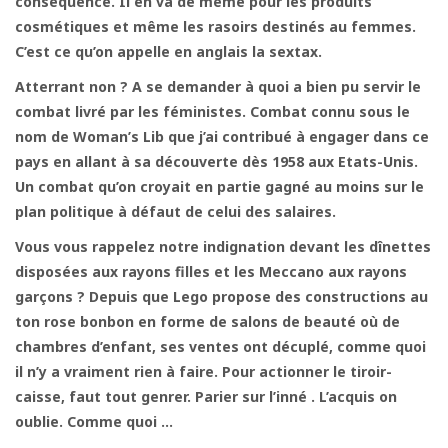
conséquence. Il en va de même pour les produits
cosmétiques et même les rasoirs destinés au femmes.
C’est ce qu’on appelle en anglais la sextax.
Atterrant non ? A se demander à quoi a bien pu servir le
combat livré par les féministes. Combat connu sous le
nom de Woman’s Lib que j’ai contribué à engager dans ce
pays en allant à sa découverte dès 1958 aux Etats-Unis.
Un combat qu’on croyait en partie gagné au moins sur le
plan politique à défaut de celui des salaires.
Vous vous rappelez notre indignation devant les dînettes
disposées aux rayons filles et les Meccano aux rayons
garçons ? Depuis que Lego propose des constructions au
ton rose bonbon en forme de salons de beauté où de
chambres d’enfant, ses ventes ont décuplé, comme quoi
il n’y a vraiment rien à faire. Pour actionner le tiroir-
caisse, faut tout genrer. Parier sur l’inné . L’acquis on
oublie. Comme quoi …