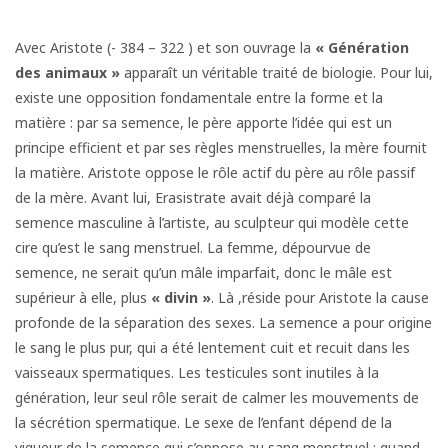
Avec Aristote (- 384 – 322 ) et son ouvrage la
« Génération
des animaux »
apparaît un véritable traité de biologie. Pour lui,
existe une opposition fondamentale entre la forme et la
matière : par sa semence, le père apporte l’idée qui est un
principe efficient et par ses règles menstruelles, la mère fournit
la matière. Aristote oppose le rôle actif du père au rôle passif
de la mère. Avant lui, Erasistrate avait déjà comparé la
semence masculine à l’artiste, au sculpteur qui modèle cette
cire qu’est le sang menstruel. La femme, dépourvue de
semence, ne serait qu’un mâle imparfait, donc le mâle est
supérieur à elle, plus
« divin »
. Là ,réside pour Aristote la cause
profonde de la séparation des sexes. La semence a pour origine
le sang le plus pur, qui a été lentement cuit et recuit dans les
vaisseaux spermatiques. Les testicules sont inutiles à la
génération, leur seul rôle serait de calmer les mouvements de
la sécrétion spermatique. Le sexe de l’enfant dépend de la
vigueur de la semence qui s’oppose au sang menstruel : quand