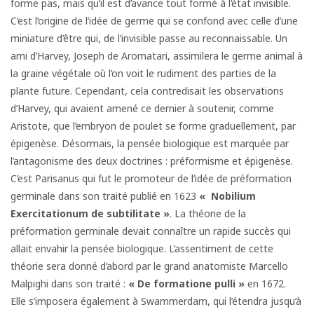
forme pas, mais qu’il est d’avance tout formé à l’état invisible.
C’est l’origine de l’idée de germe qui se confond avec celle d’une
miniature d’être qui, de l’invisible passe au reconnaissable. Un
ami d’Harvey, Joseph de Aromatari, assimilera le germe animal à
la graine végétale où l’on voit le rudiment des parties de la
plante future. Cependant, cela contredisait les observations
d’Harvey, qui avaient amené ce dernier à soutenir, comme
Aristote, que l’embryon de poulet se forme graduellement, par
épigenèse. Désormais, la pensée biologique est marquée par
l’antagonisme des deux doctrines : préformisme et épigenèse.
C’est Parisanus qui fut le promoteur de l’idée de préformation
germinale dans son traité publié en 1623
« Nobilium
Exercitationum de
subtilitate »
. La théorie de la
préformation germinale devait connaître un rapide succès qui
allait envahir la pensée biologique. L’assentiment de cette
théorie sera donné d’abord par le grand anatomiste Marcello
Malpighi dans son traité :
« De formatione pulli »
en 1672.
Elle s’imposera également à Swammerdam, qui l’étendra jusqu’à