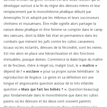
développe surtout à la fin du règne des déesses-mères et leur
remplacement par le monothéisme phallique débuté par
Amenophis IV et adopté par les Hébreux et leurs successeurs
chrétiens et musulmans. Être mâle signifie alors partager la
nature divine phallique et être femme se compter dans le camp
des vaincues, dont la Bible fait état en permanence dans les
combats que mènent les juifs contre les cultes cananéens
locaux où les Astartés, déesses de la fécondité, sont les reines.
Est mis alors en place une hiérarchisation et des fonctions
immuables, puisque divines. Commence la dialectique du maître
et de l’esclave, chère à Hegel où, malgré tout, le
« maître »
dépend de l’
« esclave »
pour sa propre survie héréditaire : la
reproduction de l’espèce. Le genre et sa définition est une
longue et angoissante question autour de la très infantile
question
« Mais qui fait les bébés ? ».
Question beaucoup
plus fondamentale dans le monothéisme que dans les cultes
païens où les déesses et les dieux sont souvent parents