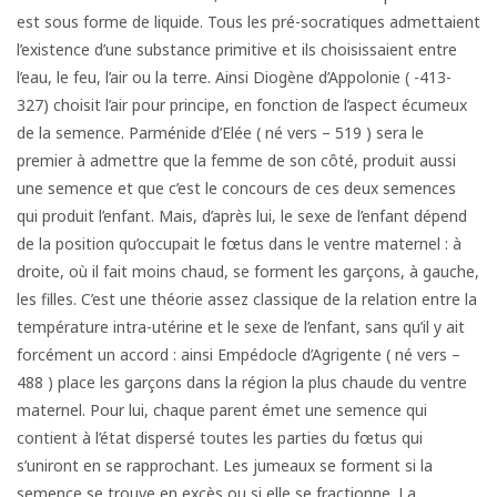
est sous forme de liquide. Tous les pré-socratiques admettaient
l’existence d’une substance primitive et ils choisissaient entre
l’eau, le feu, l’air ou la terre. Ainsi Diogène d’Appolonie ( -413-
327) choisit l’air pour principe, en fonction de l’aspect écumeux
de la semence. Parménide d’Elée ( né vers – 519 ) sera le
premier à admettre que la femme de son côté, produit aussi
une semence et que c’est le concours de ces deux semences
qui produit l’enfant. Mais, d’après lui, le sexe de l’enfant dépend
de la position qu’occupait le fœtus dans le ventre maternel : à
droite, où il fait moins chaud, se forment les garçons, à gauche,
les filles. C’est une théorie assez classique de la relation entre la
température intra-utérine et le sexe de l’enfant, sans qu’il y ait
forcément un accord : ainsi Empédocle d’Agrigente ( né vers –
488 ) place les garçons dans la région la plus chaude du ventre
maternel. Pour lui, chaque parent émet une semence qui
contient à l’état dispersé toutes les parties du fœtus qui
s’uniront en se rapprochant. Les jumeaux se forment si la
semence se trouve en excès ou si elle se fractionne. La