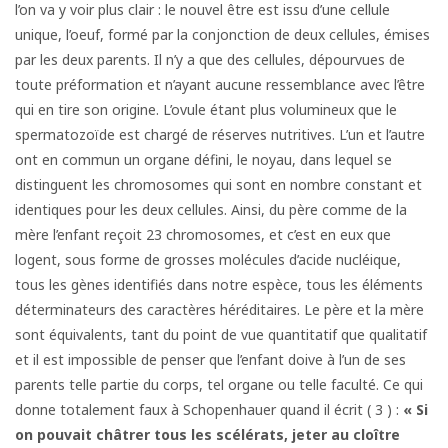
l’on va y voir plus clair : le nouvel être est issu d’une cellule
unique, l’oeuf, formé par la conjonction de deux cellules, émises
par les deux parents. Il n’y a que des cellules, dépourvues de
toute préformation et n’ayant aucune ressemblance avec l’être
qui en tire son origine. L’ovule étant plus volumineux que le
spermatozoïde est chargé de réserves nutritives. L’un et l’autre
ont en commun un organe défini, le noyau, dans lequel se
distinguent les chromosomes qui sont en nombre constant et
identiques pour les deux cellules. Ainsi, du père comme de la
mère l’enfant reçoit 23 chromosomes, et c’est en eux que
logent, sous forme de grosses molécules d’acide nucléique,
tous les gènes identifiés dans notre espèce, tous les éléments
déterminateurs des caractères héréditaires. Le père et la mère
sont équivalents, tant du point de vue quantitatif que qualitatif
et il est impossible de penser que l’enfant doive à l’un de ses
parents telle partie du corps, tel organe ou telle faculté. Ce qui
donne totalement faux à Schopenhauer quand il écrit ( 3 ) :
« Si
on pouvait châtrer
tous les scélérats, jeter au cloître