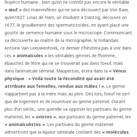
l’espèce humaine , bien qu’on ne connût pas encore le véritable
« œuf »
des mammifères qui ne sera découvert par Von Baer,
qu’en1827. Louis de Ham, un étudiant à Dantzig, découvre en
1677, le grouillement des spermatozoïdes, en ayant placé une
goutte de semence humaine sous le microscope. Communicant
sa découverte au maître de la micrographie, le hollandais
Antoine Van Leeuwenhoek, ce dernier n’hésitera pas à voir dans
ces
« animalcules »
les véritables germes de l’homme,
ébauches de l’être qui ne se trouverait pas dans l’oeuf, mais
dans l’animalcule séminal. Maupertuis, écrira dans la
« Vénus
physique : « Voilà toute la fécondité qui avait été
attribuée aux femelles, rendue aux mâles ! »
. Le germe
n’appartient pas à la mère mais au père. Dès lors, l’oeuf ne sert
que de logement et de nourriture au germe paternel. Durant
plus d’un siècle,, une querelle va opposer les partisans du germe
maternel, les
« ovistes »
, aux partisans du germe paternel, les
« animalculistes »
. Les partisans du germe maternel
admettront que la liqueur séminale contient des
« molécules