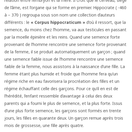
relation entre l’embryon et la mère. Il croit que le cerveau, siège
de l’âme, est l’organe qui se forme en premier. Hippocrate ( -460
à – 370 ) regroupa sous son nom une collection d’auteurs
différents : le
« Corpus hippocraticum »
d’où il ressort, que la
semence, du moins chez l’homme, va aux testicules en passant
par la moelle épinière et les reins. Quand une semence forte
provenant de l’homme rencontre une semence forte provenant
de la femme, il se produit automatiquement un garçon ; quand
une semence faible issue de l’homme rencontre une semence
faible de la femme, nous assistons à la naissance d’une fille. La
femme étant plus humide et froide que l’homme fera qu’un
régime riche en eau favorisera la procréation des filles et un
régime échauffant celle des garçons. Pour ce qu’il en est de
l’hérédité, l’enfant ressemble d’avantage à celui des deux
parents qui a fourni le plus de semence, et la plus forte. Issus
d’une plus forte semence, les garçons sont formés en trente
jours, les filles en quarante deux. Un garçon remue après trois
mois de grossesse, une fille après quatre.