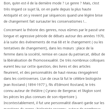
Bon, qu’en est-il de la dernière mode ? Le genre ? Mais, c’est
très ringard ce sujet là, on en parle depuis la plus haute
Antiquité et on y revient par séquences quand une légère brise
de changement fait sursauter les conservatismes !…
Concernant la théorie des genres, nous eûmes par le passé une
longue et agressive période de débats autour des années 1970,
à la suite des événements de mai 68 et le changement ( ou les
tentatives de changement), dans les mœurs : place de la
femme dans la société, remise en cause du patriarcat, début de
la libéralisation de l’homosexualité. De très nombreux colloques
eurent lieu sur cette question, des livres et des articles
fleurirent, et des personnalités de haut-niveau s’engagèrent
dans les controverses. L’un de ceux là fut le célèbre biologiste
Jean Rostand ( 1894-1977 ), fils d’Edmont Rostand, le très
connu auteur de théâtre ( Cyrano de Bergerac et l’Aiglon sont
les pièces les plus connues de son répertoire ).
Incontestablement, il fut une personnalité d’avant-garde sur les
questions du genre : biologiste reconnu, auteur de nombreux