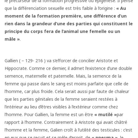
le précurseur de la formation progressive ou épigenèse. Il pense
que la différenciation sexuelle est très faible à l’origine :
« Au
moment de la formation première, une différence d’un
rien dans la grandeur d’une
des parties qui constituent le
principe du corps fera
de l’animal une femelle ou un
mâle »
.
Gallien ( – 129- 216 ) va s’efforcer de concilier Aristote et
Hippocrate. Comme ce dernier, il admet l’existence d’une double
semence, maternelle et paternelle. Mais, la semence de la
femme qui passe dans le sang est moins parfaite que celle de
l’homme, car plus froide. Cela serait aussi par faute de chaleur
que les parties génitales de la femme seraient restées à
l’intérieur au lieu d’êtres visibles à l’extérieur comme chez
l’homme. Pour Gallien, la femme est un être
« mutilé »
par
rapport à l’homme. Contrairement à Aristote qui avait châtré
l’homme et la femme, Galien croît à l’utilité des testicules : c’est
en eux que se recuit et se mêle d’esprit, de
« pneuma »
, le