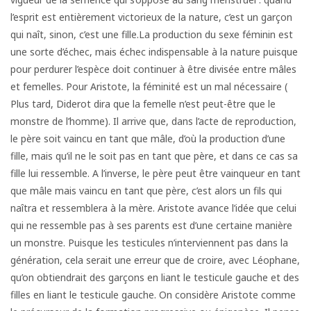
l’esprit est entièrement victorieux de la nature, c’est un garçon
qui naît, sinon, c’est une fille.La production du sexe féminin est
une sorte d’échec, mais échec indispensable à la nature puisque
pour perdurer l’espèce doit continuer à être divisée entre mâles
et femelles. Pour Aristote, la féminité est un mal nécessaire (
Plus tard, Diderot dira que la femelle n’est peut-être que le
monstre de l’homme). Il arrive que, dans l’acte de reproduction,
le père soit vaincu en tant que mâle, d’où la production d’une
fille, mais qu’il ne le soit pas en tant que père, et dans ce cas sa
fille lui ressemble. A l’inverse, le père peut être vainqueur en tant
que mâle mais vaincu en tant que père, c’est alors un fils qui
naîtra et ressemblera à la mère. Aristote avance l’idée que celui
qui ne ressemble pas à ses parents est d’une certaine manière
un monstre. Puisque les testicules n’interviennent pas dans la
génération, cela serait une erreur que de croire, avec Léophane,
qu’on obtiendrait des garçons en liant le testicule gauche et des
filles en liant le testicule gauche. On considère Aristote comme