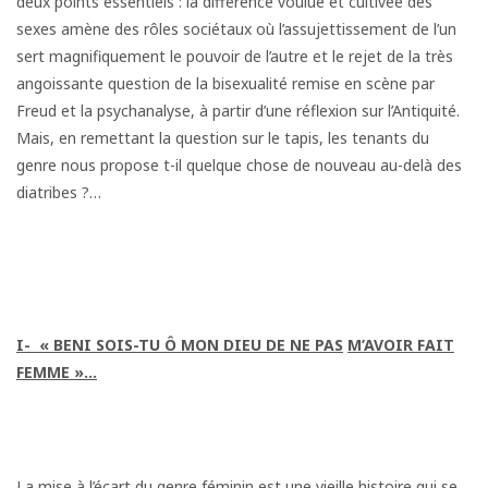
deux points essentiels : la différence voulue et cultivée des
sexes amène des rôles sociétaux où l’assujettissement de l’un
sert magnifiquement le pouvoir de l’autre et le rejet de la très
angoissante question de la bisexualité remise en scène par
Freud et la psychanalyse, à partir d’une réflexion sur l’Antiquité.
Mais, en remettant la question sur le tapis, les tenants du
genre nous propose t-il quelque chose de nouveau au-delà des
diatribes ?…
I- « BENI SOIS-TU Ô MON DIEU DE NE PAS
M’AVOIR FAIT
FEMME »…
La mise à l’écart du genre féminin est une vieille histoire qui se