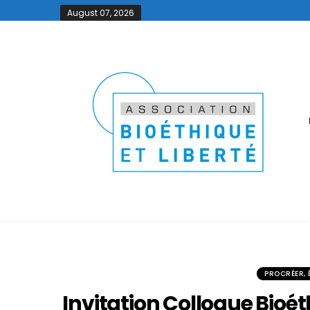
August 07, 2026
PROCRÉER, Ê
Invitation Colloque Bioé