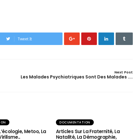
Tweet It
Next Post
Les Malades Psychiatriques Sont Des Malades ....
ION
DOCUMENTATION
 L’écologie, Metoo, La
Articles Sur La Fraternité, La
irilisme..
Natalité, La Démographie,